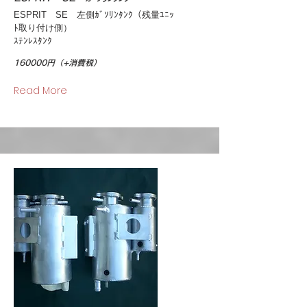
ESPRIT SE 左側ｶﾞｿﾘﾝﾀﾝｸ（残量ﾕﾆｯ
ﾄ取り付け側）
ｽﾃﾝﾚｽﾀﾝｸ
160000円（+消費税）
Read More