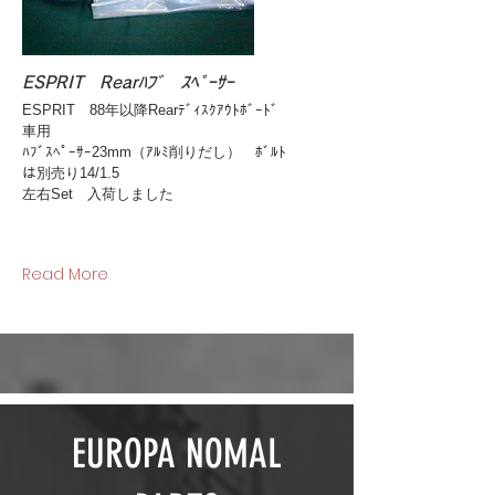
ESPRIT Rearﾊﾌﾞ ｽﾍﾟｰｻｰ
ESPRIT 88年以降Rearﾃﾞｨｽｸｱｳﾄﾎﾞｰﾄﾞ
車用
ﾊﾌﾞｽﾍﾟｰｻｰ23mm（ｱﾙﾐ削りだし） ﾎﾞﾙﾄ
は別売り14/1.5
左右Set 入荷しました
Read More
EUROPA NOMAL