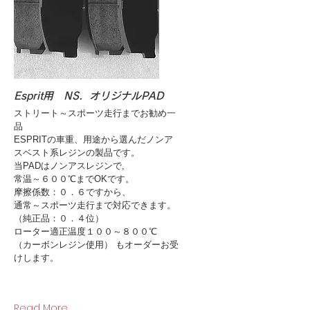
Esprit用 NS．オリジナルPAD
ストリート～スポーツ走行までお勧め一
品
ESPRITの車重、用途から選んだノンア
スベスト系レジンの製品です。
当PADはノンアスレジンで,
常温～６００℃までOKです。
摩擦係数：０．６ですから、
通常～スポーツ走行まで対応できます。
（純正品：０．４位）
ローター適正温度１００～８００℃
（カーボンレジン使用） もオーダーお受
けします。
Read More