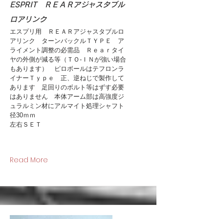
ESPRIT ＲＥＡＲアジャスタブル
ロアリンク
エスプリ用 ＲＥＡＲアジャスタブルロ
アリンク ターンバックルＴＹＰＥ ア
ライメント調整の必需品 Ｒｅａｒタイ
ヤの外側が減る等（ＴＯ-ＩＮが強い場合
もあります） ピロボールはテフロンラ
イナーＴｙｐｅ 正、逆ねじで製作して
あります 足回りのボルト等はずす必要
はありません 本体アーム部は高強度ジ
ュラルミン材にアルマイト処理シャフト
径30ｍｍ
左右ＳＥＴ
Read More