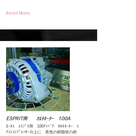
Read More
ESPRIT用 ｵﾙﾀﾈｰﾀｰ 100A
ﾛｰﾀｽ ｴｽﾌﾟﾘ用 100ｱﾝﾍﾟｱ ｵﾙﾀﾈｰﾀｰ ｴ
ｱｺﾝｺﾝﾌﾟﾚｯｻｰの上に 茶色の樹脂状の絶