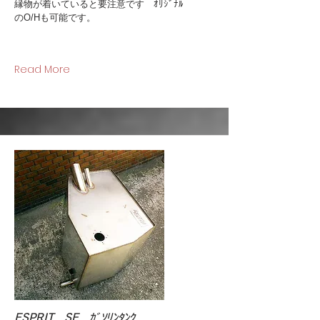
縁物が着いていると要注意です ｵﾘｼﾞﾅﾙ
のO/Hも可能です。
Read More
ESPRIT SE ｶﾞｿﾘﾝﾀﾝｸ