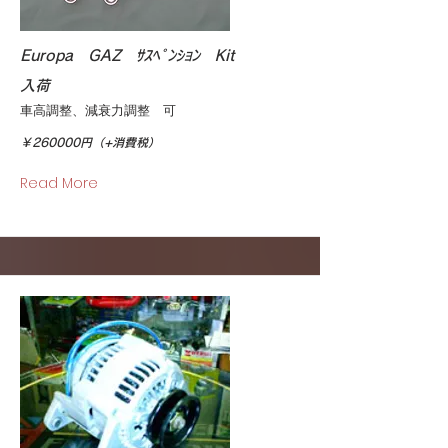
Europa GAZ ｻｽﾍﾟﾝｼｮﾝ Kit
入荷
車高調整、減衰力調整 可
￥260000円（+消費税）
Read More