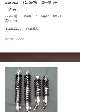
Europa TC,SP用 ｽﾜｰﾙﾎﾟｯﾄ
（Sus.）
ｽﾃﾝﾚｽ製 Made in Japan ｸｵﾘﾃｨｰ
高いです
￥45000円 （+消費税）
Read More