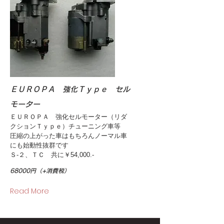
ＥＵＲＯＰＡ 強化Ｔｙｐｅ セル
モーター
ＥＵＲＯＰＡ 強化セルモーター（リダ
クションＴｙｐｅ）チューニング車等
圧縮の上がった車はもちろんノーマル車
にも始動性抜群です
Ｓ-２、ＴＣ 共に￥54,000.-
68000円（+消費税）
Read More