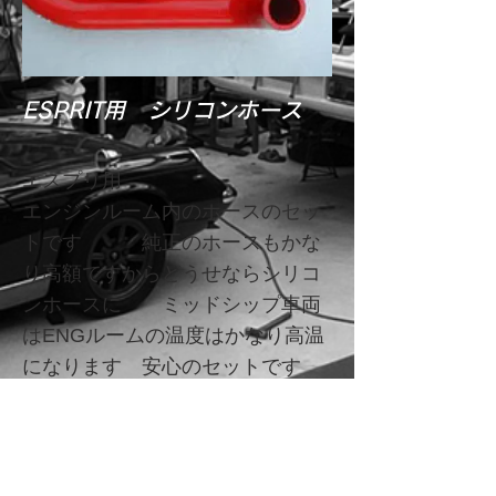
ESPRIT用 シリコンホース
エスプリ用
エンジンルーム内のホースのセッ
トです 純正のホースもかな
り高額ですからどうせならシリコ
ンホースに ミッドシップ車両
はENGルームの温度はかなり高温
になります 安心のセットです
６本組（バンドは別売りです）
(税