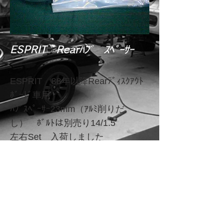
ESPRIT Rearﾊﾌﾞ ｽﾍﾟｰｻｰ
ESPRIT 88年以降Rearﾃﾞｨｽｸｱｳﾄ
ﾎﾞｰﾄﾞ車用
ﾊﾌﾞｽﾍﾟｰｻｰ23mm（ｱﾙﾐ削りだ
し） ﾎﾞﾙﾄは別売り14/1.5
左右Set 入荷しました
(税
別
)