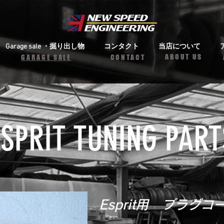
Garage sale ・掘り出し物
コンタクト
当店について
ABOUT US
​​GARAGE SALE
CONTACT
prit用 プラグ
ESPRIT TUNING PART
Esprit用 プラグコ