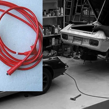
エスプリ用NAGAI電子製 プラ
(ディスビ車）
(税
別
)