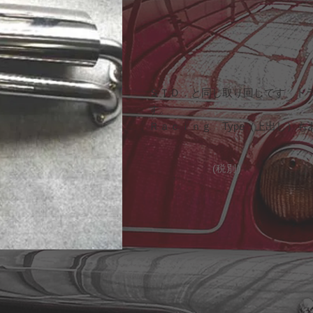
ＳＴＤ．と同じ取り回しです トラ
す。
Ｒａｃｉｎｇ Type（上出し）も
(税
別
)