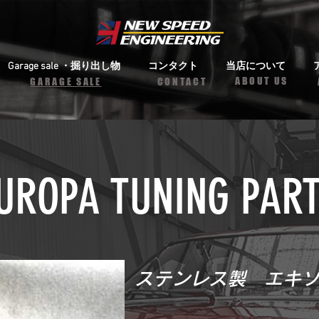
Garage sale ・掘り出し物
コンタクト
当店について
ABOUT US
​​GARAGE SALE
CONTACT
My Items
UROPA TUNING PAR
I'm a title. ​Click here to edit me.
ステンレス製 エキ