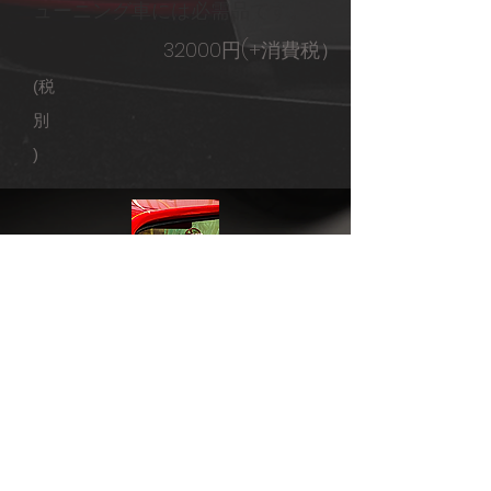
ューニング車には必需品です。
32000円(+消費税）
(税
別
)
Copyright ・2001-
2021
NEW SPEED Co.
Ltd.
〒223-0058 横浜市
港北区新吉田東3丁目44-15
Tel:
(045)-620-
7020
Fax:
(045)-620-