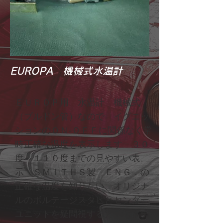
EUROPA 機械式水温計
ＥＵＲＯＰ用 水温計 機械式
（ブルドン管）なので イグニッ
ションのＯＮ-ＯＦＦに関係なく常
時正確な温度を表示します ３０
度～１１０度までの見やすい表
示 ＳＭＩＴＨＳ製 ＥＮＧ．の
正確な温度を知りたい、オリジナ
ルのボルテージスタビとセンダー
ユニットを疑問視する方 特にチ