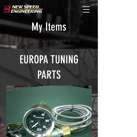
My Items
I'm a title. ​Click here to edit me.
EUROPA TUNING
PARTS