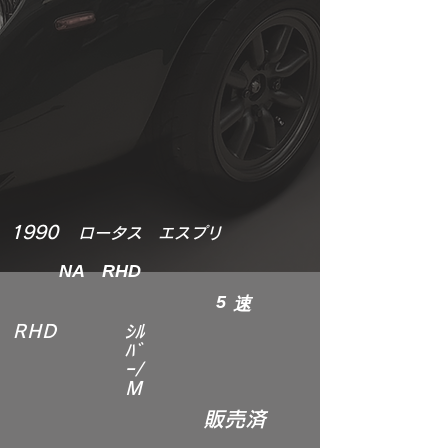
1990
ロータス エスプリ
NA RHD
5
速
RHD
ｼﾙ
ﾊﾞ
ｰ/
M
販売済