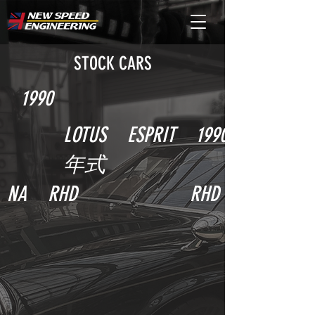
STOCK CARS
1990
LOTUS ESPRIT 1990
年式
NA RHD
RHD