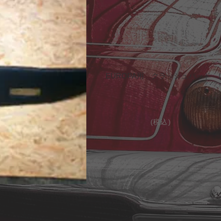
EUROPA用 クラッシュパッド
(税
​込
)