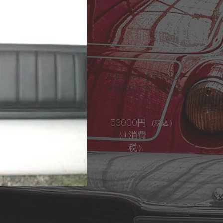
ＥＵＲＯＰＡ用センターコンソー
￥35000.-です（ﾚｻﾞｰ合皮張り
53000円
(税
​込
)
（+消費
税）