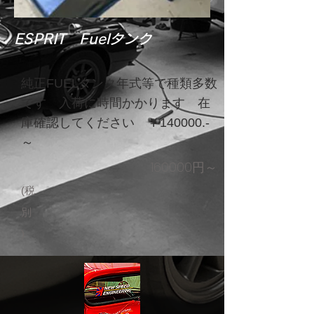
ESPRIT Fuelタンク
純正FUELタンク年式等で種類多数
です 入荷に時間かかります 在
庫確認してください ￥140000.-
～
160000円～
(税
別
)