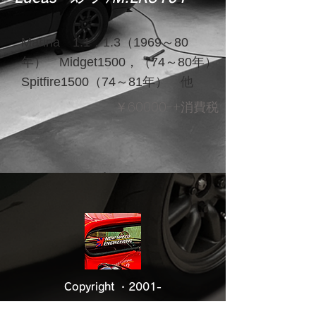
Marina 1.1，1.3（1969～80
年） Midget1500，（74～80年）
Spitfire1500（74～81年） 他
￥60000.-+消費税
Copyright ・2001-
2021
NEW SPEED Co.