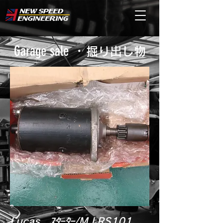
Garage sale ・
掘り出し物
Lucas ｽﾀｰﾀｰ/M.LRS101